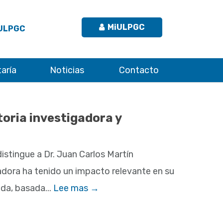
MiULPGC
 ULPGC
aría
Noticias
Contacto
oria investigadora y
distingue a Dr. Juan Carlos Martín
dora ha tenido un impacto relevante en su
ida, basada...
Lee mas →